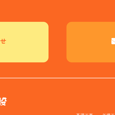
せ
基礎工事
外構工